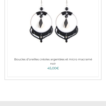
Boucles d’oreilles créoles argentées et micro macramé
noir
45,00
€