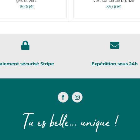
gris et vert
vert sur cercle bronze
15,00
€
35,00
€
aiement sécurisé Stripe
Expédition sous 24h
Tu es belle... unique !