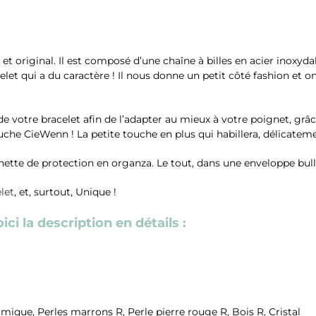
 et original. Il est composé d’une chaîne à billes en acier inox
let qui a du caractère ! Il nous donne un petit côté fashion et on
e votre bracelet afin de l’adapter au mieux à votre poignet, grâ
uche CieWenn ! La petite touche en plus qui habillera, délicatem
chette de protection en organza. Le tout, dans une enveloppe bull
let
,
et, surtout, Unique !
ci la description en détails :
mique, Perles marrons R, Perle pierre rouge R, Bois R, Cristal