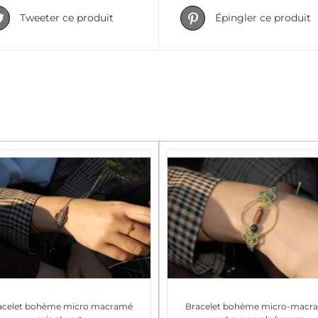
Tweeter ce produit
Épingler ce produit
acelet bohème micro macramé
Bracelet bohème micro-macr