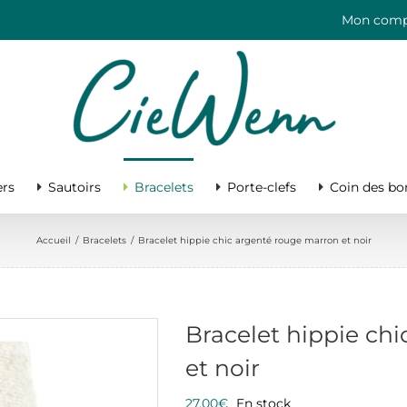
Mon comp
ers
Sautoirs
Bracelets
Porte-clefs
Coin des bon
Accueil
/
Bracelets
/
Bracelet hippie chic argenté rouge marron et noir
Bracelet hippie ch
et noir
27,00
€
En stock