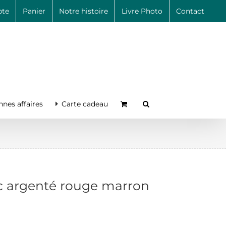
te
Panier
Notre histoire
Livre Photo
Contact
nes affaires
Carte cadeau
ic argenté rouge marron